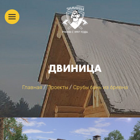
ДВИНИЦА
Главная
/
Проекты
/
Срубы бань из бревна
ВЫ ЗДЕСЬ