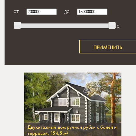
от
до
р.
Двухэтажный дом ручной рубки с баней и
террасой, 154,5 м²