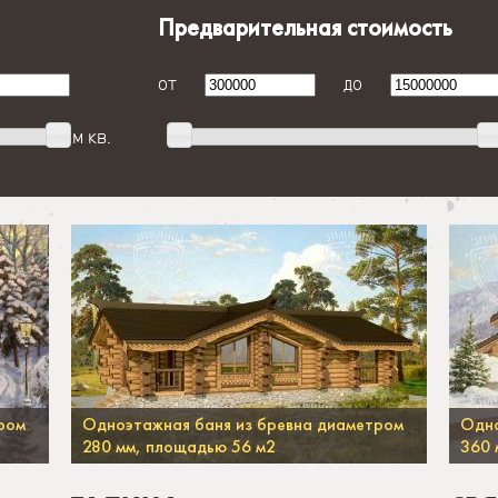
Предварительная стоимость
от
до
м кв.
ром
Одноэтажная баня из бревна диаметром
Одно
280 мм, площадью 56 м2
360 