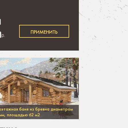
р.
этажная баня из бревна диаметром
мм, площадью 62 м2