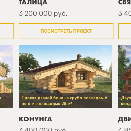
ТАЛИЦА
СВ
3 200 000 руб.
3 4
ПОСМОТРЕТЬ ПРОЕКТ
в
Проект резной бани из сруба размером 6
Двух
на 6 м и площадью 28 м²
конд
КОНУНГА
ДВ
3 400 000 руб.
4 8