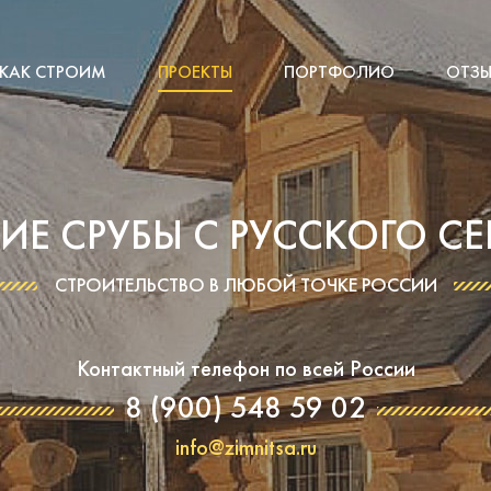
КАК СТРОИМ
ПРОЕКТЫ
ПОРТФОЛИО
ОТЗЫ
ИЕ СРУБЫ С РУССКОГО СЕ
СТРОИТЕЛЬСТВО В ЛЮБОЙ ТОЧКЕ РОССИИ
Контактный телефон по всей России
8 (900) 548 59 02
info@zimnitsa.ru